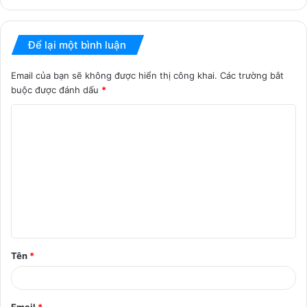
Để lại một bình luận
Email của bạn sẽ không được hiển thị công khai.
Các trường bắt
buộc được đánh dấu
*
B
ì
n
h
l
u
ậ
Tên
*
n
*