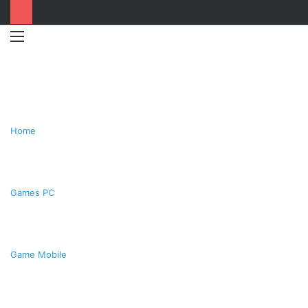
Menu
Switc
T
skin
k
Home
Games PC
Game Mobile