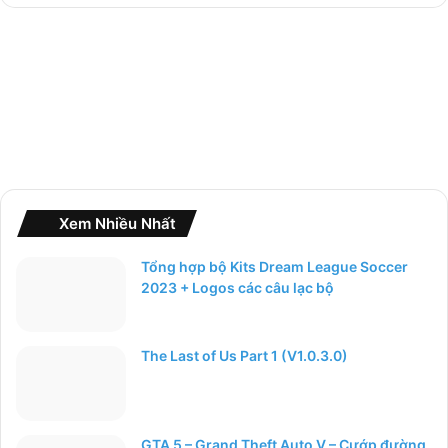
o
:
Xem Nhiều Nhất
Tổng hợp bộ Kits Dream League Soccer
2023 + Logos các câu lạc bộ
The Last of Us Part 1 (V1.0.3.0)
GTA 5 – Grand Theft Auto V – Cướp đường