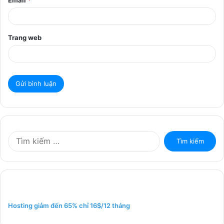
Email
*
Trang web
T
ì
m
k
i
ế
m
Hosting giảm đến 65% chỉ 16$/12 tháng
c
h