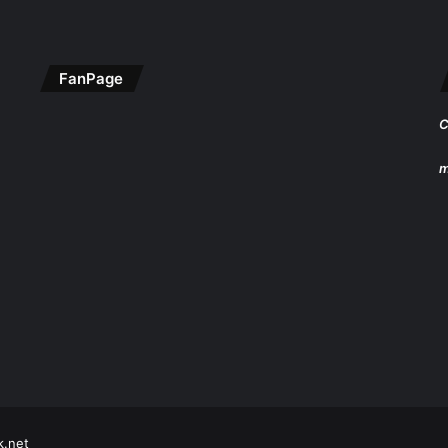
FanPage
C
m
k.net