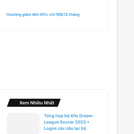
m
c
h
Hosting giảm đến 65% chỉ 16$/12 tháng
o
:
Xem Nhiều Nhất
Tổng hợp bộ Kits Dream
League Soccer 2023 +
Logos các câu lạc bộ