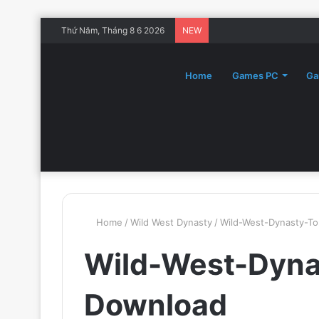
Thứ Năm, Tháng 8 6 2026
NEW
Home
Games PC
Ga
Home
/
Wild West Dynasty
/
Wild-West-Dynasty-T
Wild-West-Dyna
Download