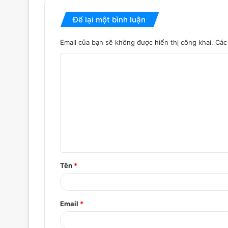
Để lại một bình luận
Email của bạn sẽ không được hiển thị công khai.
Các
B
ì
n
h
l
u
ậ
Tên
*
n
*
Email
*