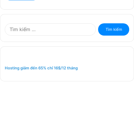
T
ì
m
k
i
ế
m
Hosting giảm đến 65% chỉ 16$/12 tháng
c
h
o
: