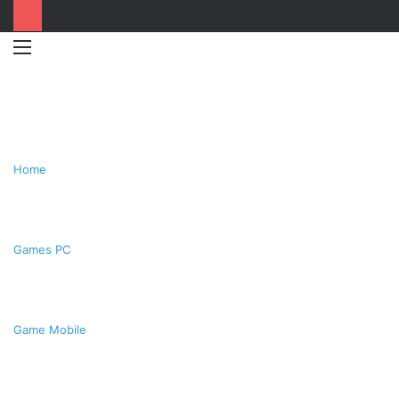
Menu
Switc
T
skin
k
Home
Games PC
Game Mobile