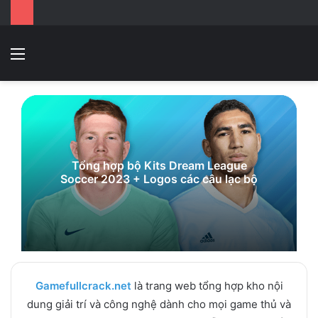
Menu
Switc
T
skin
k
Tổng hợp bộ Kits Dream League
Soccer 2023 + Logos các câu lạc bộ
Gamefullcrack.net
là trang web tổng hợp kho nội
dung giải trí và công nghệ dành cho mọi game thủ và