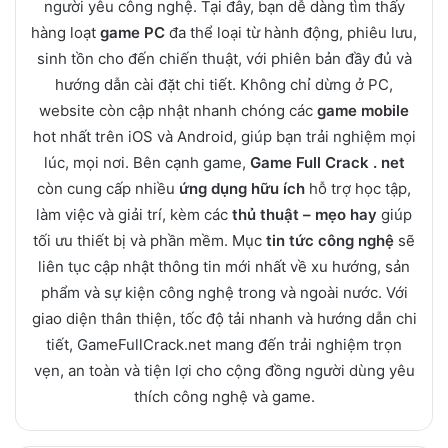
người yêu công nghệ. Tại đây, bạn dễ dàng tìm thấy
hàng loạt
game PC
đa thể loại từ hành động, phiêu lưu,
sinh tồn cho đến chiến thuật, với phiên bản đầy đủ và
hướng dẫn cài đặt chi tiết. Không chỉ dừng ở PC,
website còn cập nhật nhanh chóng các
game mobile
hot nhất trên iOS và Android, giúp bạn trải nghiệm mọi
lúc, mọi nơi. Bên cạnh game,
Game Full Crack . net
còn cung cấp nhiều
ứng dụng hữu ích
hỗ trợ học tập,
làm việc và giải trí, kèm các
thủ thuật – mẹo hay
giúp
tối ưu thiết bị và phần mềm. Mục
tin tức công nghệ
sẽ
liên tục cập nhật thông tin mới nhất về xu hướng, sản
phẩm và sự kiện công nghệ trong và ngoài nước. Với
giao diện thân thiện, tốc độ tải nhanh và hướng dẫn chi
tiết, GameFullCrack.net mang đến trải nghiệm trọn
vẹn, an toàn và tiện lợi cho cộng đồng người dùng yêu
thích công nghệ và game.